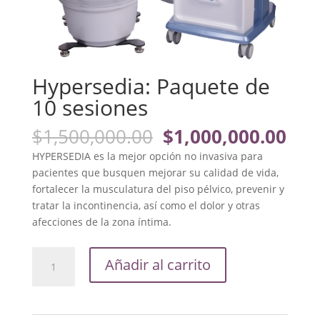
Hypersedia: Paquete de
10 sesiones
El
El
$
1,500,000.00
$
1,000,000.00
precio
pre
HYPERSEDIA es la mejor opción no invasiva para
original
actu
pacientes que busquen mejorar su calidad de vida,
era:
es:
fortalecer la musculatura del piso pélvico, prevenir y
$1,500,000.00.
$1,
tratar la incontinencia, así como el dolor y otras
afecciones de la zona íntima.
Hypersedia:
Añadir al carrito
Paquete
de
10